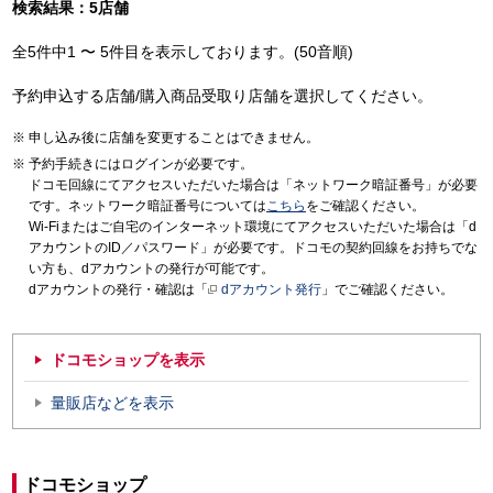
検索結果：5店舗
全5件中1 〜 5件目を表示しております。(50音順)
予約申込する店舗/購入商品受取り店舗を選択してください。
申し込み後に店舗を変更することはできません。
予約手続きにはログインが必要です。
ドコモ回線にてアクセスいただいた場合は「ネットワーク暗証番号」が必要
です。ネットワーク暗証番号については
こちら
をご確認ください。
Wi-Fiまたはご自宅のインターネット環境にてアクセスいただいた場合は「d
アカウントのID／パスワード」が必要です。ドコモの契約回線をお持ちでな
い方も、dアカウントの発行が可能です。
dアカウントの発行・確認は「
dアカウント発行
」でご確認ください。
ドコモショップを表示
量販店などを表示
ドコモショップ