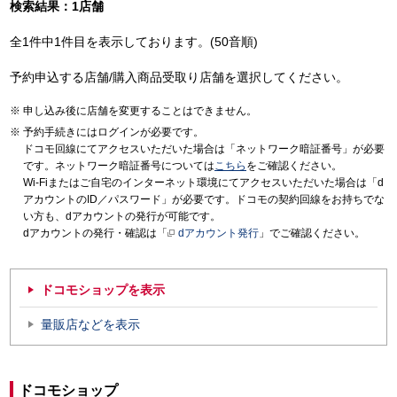
検索結果：1店舗
全1件中1件目を表示しております。(50音順)
予約申込する店舗/購入商品受取り店舗を選択してください。
申し込み後に店舗を変更することはできません。
予約手続きにはログインが必要です。
ドコモ回線にてアクセスいただいた場合は「ネットワーク暗証番号」が必要
です。ネットワーク暗証番号については
こちら
をご確認ください。
Wi-Fiまたはご自宅のインターネット環境にてアクセスいただいた場合は「d
アカウントのID／パスワード」が必要です。ドコモの契約回線をお持ちでな
い方も、dアカウントの発行が可能です。
dアカウントの発行・確認は「
dアカウント発行
」でご確認ください。
ドコモショップを表示
量販店などを表示
ドコモショップ