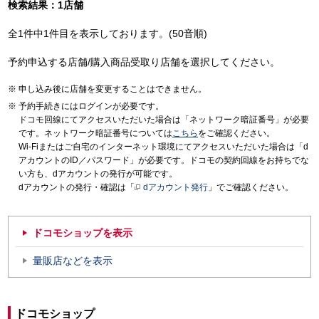
検索結果：1店舗
全1件中1件目を表示しております。(50音順)
予約申込する店舗/購入商品受取り店舗を選択してください。
申し込み後に店舗を変更することはできません。
予約手続きにはログインが必要です。
ドコモ回線にてアクセスいただいた場合は「ネットワーク暗証番号」が必要
です。ネットワーク暗証番号については
こちら
をご確認ください。
Wi-Fiまたはご自宅のインターネット環境にてアクセスいただいた場合は「d
アカウントのID／パスワード」が必要です。ドコモの契約回線をお持ちでな
い方も、dアカウントの発行が可能です。
dアカウントの発行・確認は「
dアカウント発行
」でご確認ください。
ドコモショップを表示
量販店などを表示
ドコモショップ