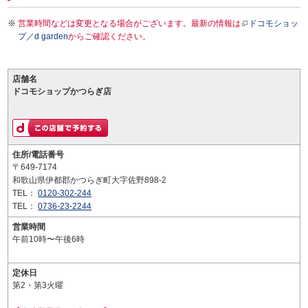
営業時間などは変更となる場合がございます。最新の情報は
ドコモショッ
プ／d garden
からご確認ください。
店舗名
ドコモショップかつらぎ店
住所/電話番号
〒649-7174
和歌山県伊都郡かつらぎ町大字佐野898-2
TEL：
0120-302-244
TEL：
0736-23-2244
営業時間
午前10時〜午後6時
定休日
第2・第3火曜