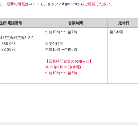
す。最新の情報は
ドコモショップ／d garden
からご確認ください。
住所/電話番号
営業時間
定休日
2
午前10時〜午後7時
第3木曜
郡王寺町王寺1-2-9
-385-068
※受付時間
-33-3677
午前10時〜午後6時
【営業時間変更のお知らせ】
2026年9月16日(水曜)
午前10時〜午後5時