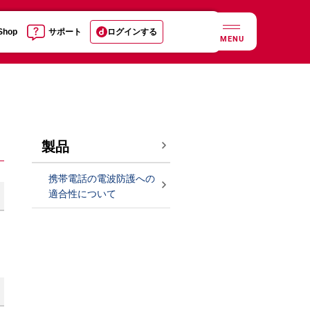
 Shop
サポート
ログインする
MENU
製品
携帯電話の電波防護への
適合性について