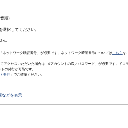
音順)
を選択してください。
せん。
「ネットワーク暗証番号」が必要です。ネットワーク暗証番号については
こちら
を
境にてアクセスいただいた場合は「dアカウントのID／パスワード」が必要です。ドコ
ントの発行が可能です。
ント発行
」でご確認ください。
店などを表示