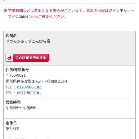
営業時間などは変更となる場合がございます。最新の情報は
ドコモショッ
プ／d garden
からご確認ください。
店舗名
ドコモショップこんぴら店
住所/電話番号
〒766-0021
香川県仲多度郡まんのう町四條213-1
TEL：
0120-588-182
TEL：
0877-58-8181
営業時間
午前9時〜午後6時
定休日
第2火曜