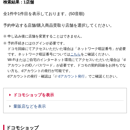
検索結果：1店舗
全1件中1件目を表示しております。(50音順)
予約申込する店舗/購入商品受取り店舗を選択してください。
申し込み後に店舗を変更することはできません。
予約手続きにはログインが必要です。
ドコモ回線にてアクセスいただいた場合は「ネットワーク暗証番号」が必要
です。ネットワーク暗証番号については
こちら
をご確認ください。
Wi-Fiまたはご自宅のインターネット環境にてアクセスいただいた場合は「d
アカウントのID／パスワード」が必要です。ドコモの契約回線をお持ちでな
い方も、dアカウントの発行が可能です。
dアカウントの発行・確認は「
dアカウント発行
」でご確認ください。
ドコモショップを表示
量販店などを表示
ドコモショップ