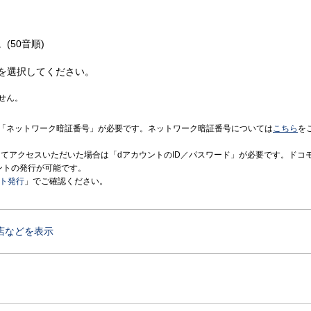
(50音順)
を選択してください。
せん。
「ネットワーク暗証番号」が必要です。ネットワーク暗証番号については
こちら
を
境にてアクセスいただいた場合は「dアカウントのID／パスワード」が必要です。ドコ
ントの発行が可能です。
ント発行
」でご確認ください。
店などを表示