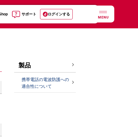
 Shop
サポート
ログインする
MENU
製品
携帯電話の電波防護への
適合性について