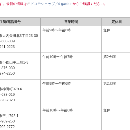
す。最新の情報は
ドコモショップ／d garden
からご確認ください。
住所/電話番号
営業時間
定休日
1
午前9時〜午後6時
無休
大内矢田北3丁目23-30
-680-839
941-0223
5
午前10時〜午後7時
第2火曜
市小郡山手上町1-3
-876-030
974-2250
4
午前9時〜午後6時
第2水曜
神田町979-6
-688-019
920-7320
1
午前10時〜午後6時
無休
平井792-1
-969-250
902-2772