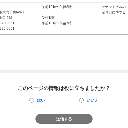
1
午前10時〜午後8時
テナントビルの
大内千坊6-9-1
定休日に準ずる
口 2階
受付時間
-730-661
午前10時〜午後7時
995-0661
このページの情報は役に立ちましたか？
はい
いいえ
送信する