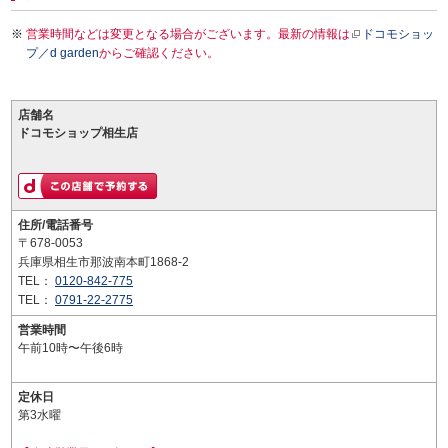
営業時間などは変更となる場合がございます。最新の情報は
ドコモショッ
プ／d garden
からご確認ください。
店舗名
ドコモショップ相生店
住所/電話番号
〒678-0053
兵庫県相生市那波南本町1868-2
TEL：
0120-842-775
TEL：
0791-22-2775
営業時間
午前10時〜午後6時
定休日
第3水曜