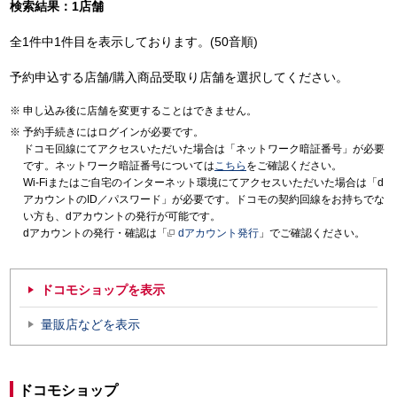
検索結果：1店舗
全1件中1件目を表示しております。(50音順)
予約申込する店舗/購入商品受取り店舗を選択してください。
申し込み後に店舗を変更することはできません。
予約手続きにはログインが必要です。
ドコモ回線にてアクセスいただいた場合は「ネットワーク暗証番号」が必要
です。ネットワーク暗証番号については
こちら
をご確認ください。
Wi-Fiまたはご自宅のインターネット環境にてアクセスいただいた場合は「d
アカウントのID／パスワード」が必要です。ドコモの契約回線をお持ちでな
い方も、dアカウントの発行が可能です。
dアカウントの発行・確認は「
dアカウント発行
」でご確認ください。
ドコモショップを表示
量販店などを表示
ドコモショップ