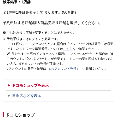
検索結果：1店舗
全1件中1件目を表示しております。(50音順)
予約申込する店舗/購入商品受取り店舗を選択してください。
申し込み後に店舗を変更することはできません。
予約手続きにはログインが必要です。
ドコモ回線にてアクセスいただいた場合は「ネットワーク暗証番号」が必要
です。ネットワーク暗証番号については
こちら
をご確認ください。
Wi-Fiまたはご自宅のインターネット環境にてアクセスいただいた場合は「d
アカウントのID／パスワード」が必要です。ドコモの契約回線をお持ちでな
い方も、dアカウントの発行が可能です。
dアカウントの発行・確認は「
dアカウント発行
」でご確認ください。
ドコモショップを表示
量販店などを表示
ドコモショップ