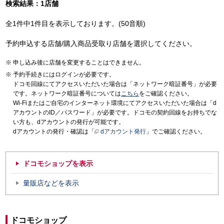
検索結果：1店舗
全1件中1件目を表示しております。(50音順)
予約申込する店舗/購入商品受取り店舗を選択してください。
申し込み後に店舗を変更することはできません。
予約手続きにはログインが必要です。
ドコモ回線にてアクセスいただいた場合は「ネットワーク暗証番号」が必要
です。ネットワーク暗証番号については
こちら
をご確認ください。
Wi-Fiまたはご自宅のインターネット環境にてアクセスいただいた場合は「d
アカウントのID／パスワード」が必要です。ドコモの契約回線をお持ちでな
い方も、dアカウントの発行が可能です。
dアカウントの発行・確認は「
dアカウント発行
」でご確認ください。
ドコモショップを表示
量販店などを表示
ドコモショップ