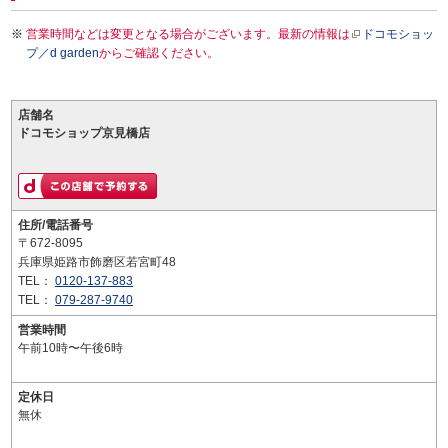
営業時間などは変更となる場合がございます。最新の情報は
ドコモショッ
プ／d garden
からご確認ください。
店舗名
ドコモショップ京見橋店
住所/電話番号
〒672-8095
兵庫県姫路市飾磨区若宮町48
TEL：
0120-137-883
TEL：
079-287-9740
営業時間
午前10時〜午後6時
定休日
無休