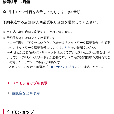
検索結果：2店舗
全2件中1 〜 2件目を表示しております。(50音順)
予約申込する店舗/購入商品受取り店舗を選択してください。
申し込み後に店舗を変更することはできません。
予約手続きにはログインが必要です。
ドコモ回線にてアクセスいただいた場合は「ネットワーク暗証番号」が必要
です。ネットワーク暗証番号については
こちら
をご確認ください。
Wi-Fiまたはご自宅のインターネット環境にてアクセスいただいた場合は「d
アカウントのID／パスワード」が必要です。ドコモの契約回線をお持ちでな
い方も、dアカウントの発行が可能です。
dアカウントの発行・確認は「
dアカウント発行
」でご確認ください。
ドコモショップを表示
量販店などを表示
ドコモショップ