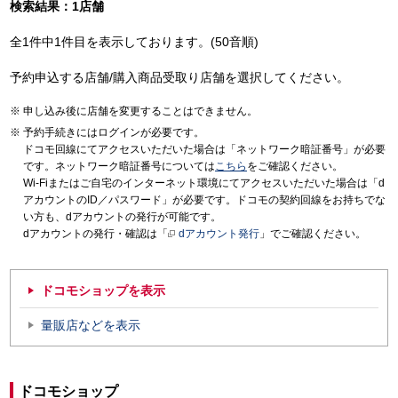
検索結果：1店舗
全1件中1件目を表示しております。(50音順)
予約申込する店舗/購入商品受取り店舗を選択してください。
申し込み後に店舗を変更することはできません。
予約手続きにはログインが必要です。
ドコモ回線にてアクセスいただいた場合は「ネットワーク暗証番号」が必要
です。ネットワーク暗証番号については
こちら
をご確認ください。
Wi-Fiまたはご自宅のインターネット環境にてアクセスいただいた場合は「d
アカウントのID／パスワード」が必要です。ドコモの契約回線をお持ちでな
い方も、dアカウントの発行が可能です。
dアカウントの発行・確認は「
dアカウント発行
」でご確認ください。
ドコモショップを表示
量販店などを表示
ドコモショップ