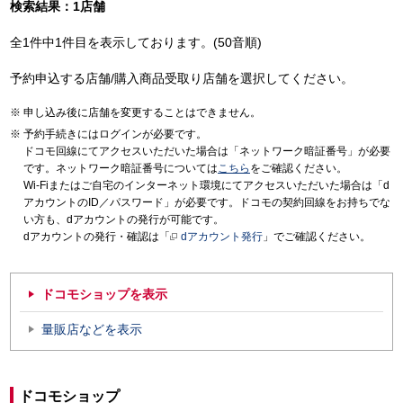
検索結果：1店舗
全1件中1件目を表示しております。(50音順)
予約申込する店舗/購入商品受取り店舗を選択してください。
申し込み後に店舗を変更することはできません。
予約手続きにはログインが必要です。
ドコモ回線にてアクセスいただいた場合は「ネットワーク暗証番号」が必要
です。ネットワーク暗証番号については
こちら
をご確認ください。
Wi-Fiまたはご自宅のインターネット環境にてアクセスいただいた場合は「d
アカウントのID／パスワード」が必要です。ドコモの契約回線をお持ちでな
い方も、dアカウントの発行が可能です。
dアカウントの発行・確認は「
dアカウント発行
」でご確認ください。
ドコモショップを表示
量販店などを表示
ドコモショップ