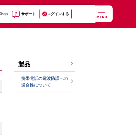
 Shop
サポート
ログインする
MENU
製品
携帯電話の電波防護への
適合性について