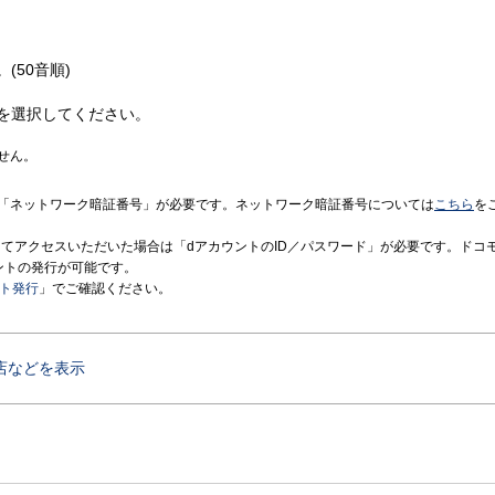
(50音順)
を選択してください。
せん。
「ネットワーク暗証番号」が必要です。ネットワーク暗証番号については
こちら
を
境にてアクセスいただいた場合は「dアカウントのID／パスワード」が必要です。ドコ
ントの発行が可能です。
ント発行
」でご確認ください。
店などを表示