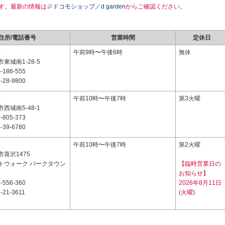
す。最新の情報は
ドコモショップ／d garden
からご確認ください。
住所/電話番号
営業時間
定休日
9
午前9時〜午後6時
無休
東城南1-28-5
-186-555
-28-9800
0
午前10時〜午後7時
第3火曜
西城南5-48-1
-805-373
-39-6780
4
午前10時〜午後7時
第2火曜
喜沢1475
トウォーク パークタウン
【臨時営業日の
お知らせ】
-556-360
2026年8月11日
-21-3611
(火曜)