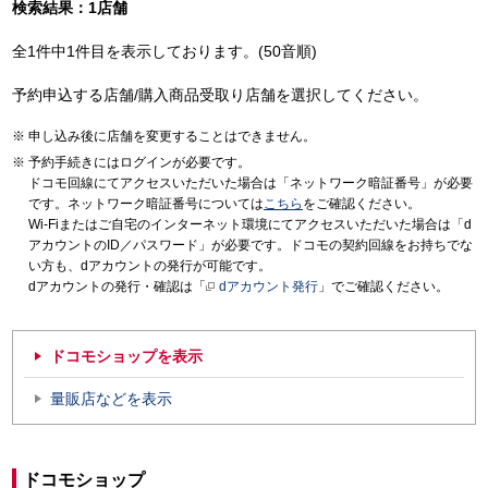
検索結果：1店舗
全1件中1件目を表示しております。(50音順)
予約申込する店舗/購入商品受取り店舗を選択してください。
申し込み後に店舗を変更することはできません。
予約手続きにはログインが必要です。
ドコモ回線にてアクセスいただいた場合は「ネットワーク暗証番号」が必要
です。ネットワーク暗証番号については
こちら
をご確認ください。
Wi-Fiまたはご自宅のインターネット環境にてアクセスいただいた場合は「d
アカウントのID／パスワード」が必要です。ドコモの契約回線をお持ちでな
い方も、dアカウントの発行が可能です。
dアカウントの発行・確認は「
dアカウント発行
」でご確認ください。
ドコモショップを表示
量販店などを表示
ドコモショップ