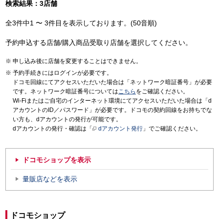
検索結果：3店舗
全3件中1 〜 3件目を表示しております。(50音順)
予約申込する店舗/購入商品受取り店舗を選択してください。
申し込み後に店舗を変更することはできません。
予約手続きにはログインが必要です。
ドコモ回線にてアクセスいただいた場合は「ネットワーク暗証番号」が必要
です。ネットワーク暗証番号については
こちら
をご確認ください。
Wi-Fiまたはご自宅のインターネット環境にてアクセスいただいた場合は「d
アカウントのID／パスワード」が必要です。ドコモの契約回線をお持ちでな
い方も、dアカウントの発行が可能です。
dアカウントの発行・確認は「
dアカウント発行
」でご確認ください。
ドコモショップを表示
量販店などを表示
ドコモショップ