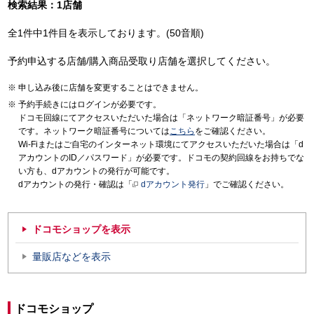
検索結果：1店舗
全1件中1件目を表示しております。(50音順)
予約申込する店舗/購入商品受取り店舗を選択してください。
申し込み後に店舗を変更することはできません。
予約手続きにはログインが必要です。
ドコモ回線にてアクセスいただいた場合は「ネットワーク暗証番号」が必要
です。ネットワーク暗証番号については
こちら
をご確認ください。
Wi-Fiまたはご自宅のインターネット環境にてアクセスいただいた場合は「d
アカウントのID／パスワード」が必要です。ドコモの契約回線をお持ちでな
い方も、dアカウントの発行が可能です。
dアカウントの発行・確認は「
dアカウント発行
」でご確認ください。
ドコモショップを表示
量販店などを表示
ドコモショップ