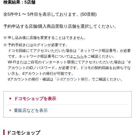
検索結果：5店舗
全5件中1 〜 5件目を表示しております。(50音順)
予約申込する店舗/購入商品受取り店舗を選択してください。
申し込み後に店舗を変更することはできません。
予約手続きにはログインが必要です。
ドコモ回線にてアクセスいただいた場合は「ネットワーク暗証番号」が必要
です。ネットワーク暗証番号については
こちら
をご確認ください。
Wi-Fiまたはご自宅のインターネット環境にてアクセスいただいた場合は「d
アカウントのID／パスワード」が必要です。ドコモの契約回線をお持ちでな
い方も、dアカウントの発行が可能です。
dアカウントの発行・確認は「
dアカウント発行
」でご確認ください。
ドコモショップを表示
量販店などを表示
ドコモショップ