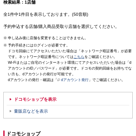
検索結果：1店舗
全1件中1件目を表示しております。(50音順)
予約申込する店舗/購入商品受取り店舗を選択してください。
申し込み後に店舗を変更することはできません。
予約手続きにはログインが必要です。
ドコモ回線にてアクセスいただいた場合は「ネットワーク暗証番号」が必要
です。ネットワーク暗証番号については
こちら
をご確認ください。
Wi-Fiまたはご自宅のインターネット環境にてアクセスいただいた場合は「d
アカウントのID／パスワード」が必要です。ドコモの契約回線をお持ちでな
い方も、dアカウントの発行が可能です。
dアカウントの発行・確認は「
dアカウント発行
」でご確認ください。
ドコモショップを表示
量販店などを表示
ドコモショップ