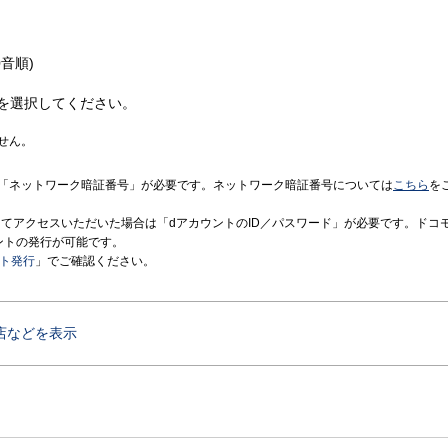
音順)
を選択してください。
せん。
「ネットワーク暗証番号」が必要です。ネットワーク暗証番号については
こちら
を
境にてアクセスいただいた場合は「dアカウントのID／パスワード」が必要です。ドコ
ントの発行が可能です。
ント発行
」でご確認ください。
店などを表示