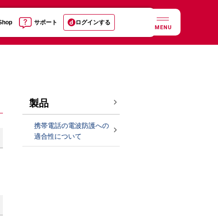
 Shop
サポート
ログインする
MENU
製品
携帯電話の電波防護への
適合性について