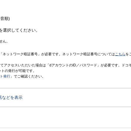
音順)
を選択してください。
せん。
「ネットワーク暗証番号」が必要です。ネットワーク暗証番号については
こちら
を
境にてアクセスいただいた場合は「dアカウントのID／パスワード」が必要です。ドコ
ントの発行が可能です。
ント発行
」でご確認ください。
店などを表示