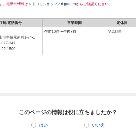
す。最新の情報は
ドコモショップ／d garden
からご確認ください。
住所/電話番号
営業時間
定休日
5
午前10時〜午後7時
第2木曜
市字篠尾新町1-74-1
-077-347
-22-1500
このページの情報は役に立ちましたか？
はい
いいえ