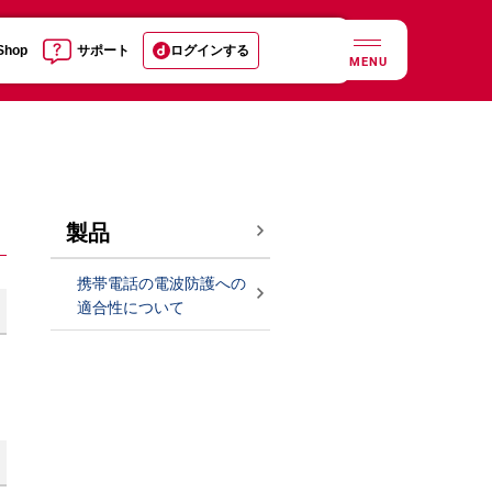
 Shop
サポート
ログインする
MENU
製品
携帯電話の電波防護への
適合性について