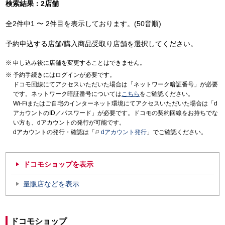
検索結果：2店舗
全2件中1 〜 2件目を表示しております。(50音順)
予約申込する店舗/購入商品受取り店舗を選択してください。
申し込み後に店舗を変更することはできません。
予約手続きにはログインが必要です。
ドコモ回線にてアクセスいただいた場合は「ネットワーク暗証番号」が必要
です。ネットワーク暗証番号については
こちら
をご確認ください。
Wi-Fiまたはご自宅のインターネット環境にてアクセスいただいた場合は「d
アカウントのID／パスワード」が必要です。ドコモの契約回線をお持ちでな
い方も、dアカウントの発行が可能です。
dアカウントの発行・確認は「
dアカウント発行
」でご確認ください。
ドコモショップを表示
量販店などを表示
ドコモショップ