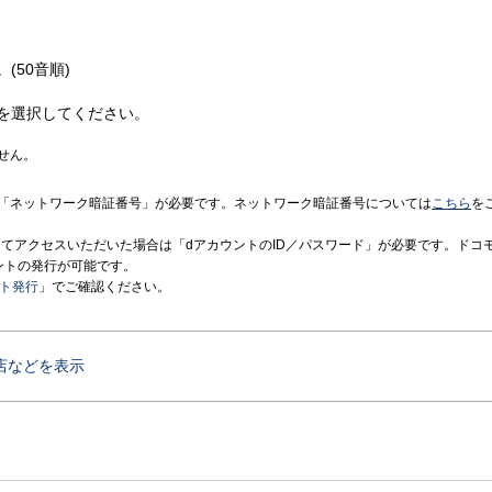
(50音順)
を選択してください。
せん。
「ネットワーク暗証番号」が必要です。ネットワーク暗証番号については
こちら
を
境にてアクセスいただいた場合は「dアカウントのID／パスワード」が必要です。ドコ
ントの発行が可能です。
ント発行
」でご確認ください。
店などを表示