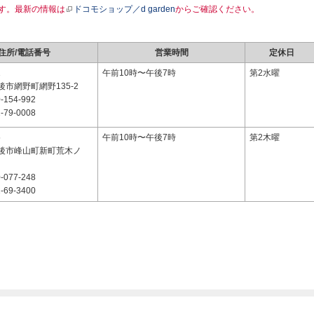
す。最新の情報は
ドコモショップ／d garden
からご確認ください。
住所/電話番号
営業時間
定休日
1
午前10時〜午後7時
第2水曜
市網野町網野135-2
-154-992
-79-0008
5
午前10時〜午後7時
第2木曜
後市峰山町新町荒木ノ
-077-248
-69-3400