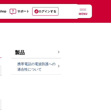
 Shop
サポート
ログインする
MENU
製品
携帯電話の電波防護への
適合性について