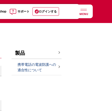
 Shop
サポート
ログインする
MENU
製品
携帯電話の電波防護への
適合性について