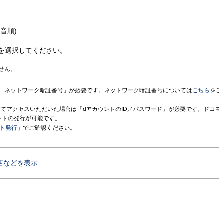
音順)
を選択してください。
せん。
「ネットワーク暗証番号」が必要です。ネットワーク暗証番号については
こちら
を
境にてアクセスいただいた場合は「dアカウントのID／パスワード」が必要です。ドコ
ントの発行が可能です。
ント発行
」でご確認ください。
店などを表示