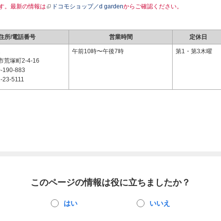
す。最新の情報は
ドコモショップ／d garden
からご確認ください。
住所/電話番号
営業時間
定休日
1
午前10時〜午後7時
第1・第3木曜
荒塚町2-4-16
-190-883
-23-5111
このページの情報は役に立ちましたか？
はい
いいえ