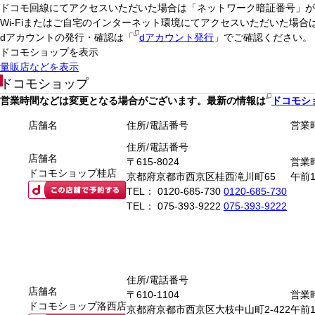
ドコモ回線にてアクセスいただいた場合は「ネットワーク暗証番号」が
Wi-Fiまたはご自宅のインターネット環境にてアクセスいただいた場
dアカウントの発行・確認は「
dアカウント発行
」でご確認ください。
ドコモショップを表示
量販店などを表示
ドコモショップ
営業時間などは変更となる場合がございます。最新の情報は
ドコモショ
店舗名
住所/電話番号
営業
住所/電話番号
店舗名
〒615-8024
営業
ドコモショップ桂店
京都府京都市西京区桂西滝川町65
午前
TEL：
0120-685-730
0120-685-730
TEL：
075-393-9222
075-393-9222
住所/電話番号
店舗名
〒610-1104
営業
ドコモショップ洛西店
京都府京都市西京区大枝中山町2-422
午前