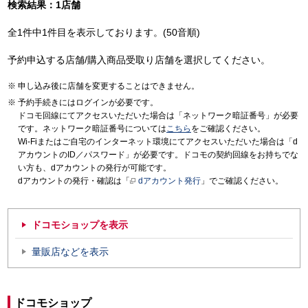
検索結果：1店舗
全1件中1件目を表示しております。(50音順)
予約申込する店舗/購入商品受取り店舗を選択してください。
申し込み後に店舗を変更することはできません。
予約手続きにはログインが必要です。
ドコモ回線にてアクセスいただいた場合は「ネットワーク暗証番号」が必要
です。ネットワーク暗証番号については
こちら
をご確認ください。
Wi-Fiまたはご自宅のインターネット環境にてアクセスいただいた場合は「d
アカウントのID／パスワード」が必要です。ドコモの契約回線をお持ちでな
い方も、dアカウントの発行が可能です。
dアカウントの発行・確認は「
dアカウント発行
」でご確認ください。
ドコモショップを表示
量販店などを表示
ドコモショップ