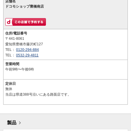
店舗名
ドコモショップ豊橋南店
住所/電話番号
〒441-8061
愛知県豊橋市藤沢町127
TEL：
0120-294-884
TEL：
0532-29-4811
営業時間
午前9時〜午後6時
定休日
無休
当店は県道388号沿いにある路面店です。
製品