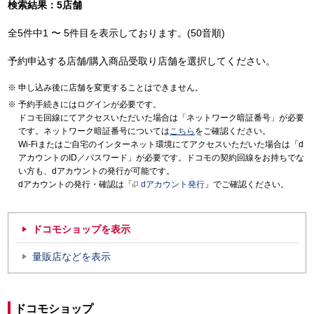
検索結果：5店舗
全5件中1 〜 5件目を表示しております。(50音順)
予約申込する店舗/購入商品受取り店舗を選択してください。
申し込み後に店舗を変更することはできません。
予約手続きにはログインが必要です。
ドコモ回線にてアクセスいただいた場合は「ネットワーク暗証番号」が必要
です。ネットワーク暗証番号については
こちら
をご確認ください。
Wi-Fiまたはご自宅のインターネット環境にてアクセスいただいた場合は「d
アカウントのID／パスワード」が必要です。ドコモの契約回線をお持ちでな
い方も、dアカウントの発行が可能です。
dアカウントの発行・確認は「
dアカウント発行
」でご確認ください。
ドコモショップを表示
量販店などを表示
ドコモショップ