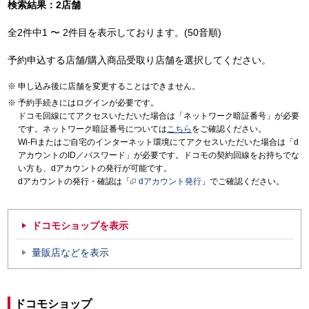
検索結果：2店舗
全2件中1 〜 2件目を表示しております。(50音順)
予約申込する店舗/購入商品受取り店舗を選択してください。
申し込み後に店舗を変更することはできません。
予約手続きにはログインが必要です。
ドコモ回線にてアクセスいただいた場合は「ネットワーク暗証番号」が必要
です。ネットワーク暗証番号については
こちら
をご確認ください。
Wi-Fiまたはご自宅のインターネット環境にてアクセスいただいた場合は「d
アカウントのID／パスワード」が必要です。ドコモの契約回線をお持ちでな
い方も、dアカウントの発行が可能です。
dアカウントの発行・確認は「
dアカウント発行
」でご確認ください。
ドコモショップを表示
量販店などを表示
ドコモショップ