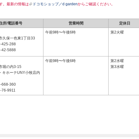
す。最新の情報は
ドコモショップ／d garden
からご確認ください。
住所/電話番号
営業時間
定休日
1
午前9時〜午後6時
第2火曜
市久保一色東1丁目33
-425-288
-42-5888
6
午前9時〜午後6時
第2水曜
堀の内3-15
第3水曜
ン・キホーテUNY小牧店内
-668-360
-76-9911