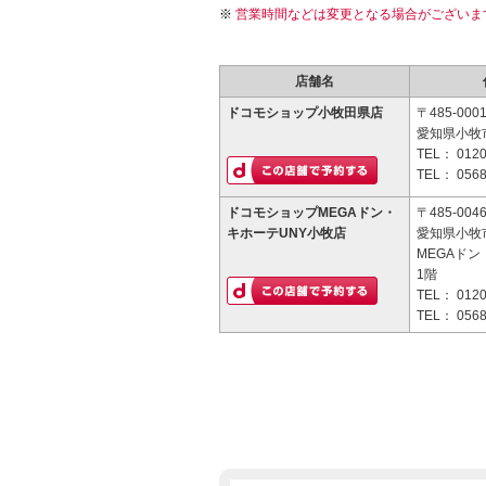
営業時間などは変更となる場合がございま
店舗名
ドコモショップ小牧田県店
〒485-000
愛知県小牧
TEL：
0120
TEL：
0568
ドコモショップMEGAドン・
〒485-004
キホーテUNY小牧店
愛知県小牧市
MEGAド
1階
TEL：
0120
TEL：
0568