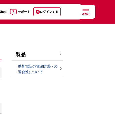
 Shop
サポート
ログインする
MENU
製品
携帯電話の電波防護への
適合性について