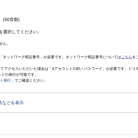
(50音順)
を選択してください。
せん。
「ネットワーク暗証番号」が必要です。ネットワーク暗証番号については
こちら
を
境にてアクセスいただいた場合は「dアカウントのID／パスワード」が必要です。ドコ
ントの発行が可能です。
ント発行
」でご確認ください。
店などを表示