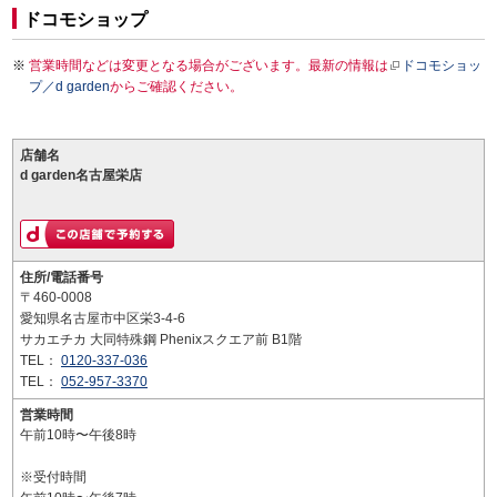
ドコモショップ
営業時間などは変更となる場合がございます。最新の情報は
ドコモショッ
プ／d garden
からご確認ください。
店舗名
d garden名古屋栄店
住所/電話番号
〒460-0008
愛知県名古屋市中区栄3-4-6
サカエチカ 大同特殊鋼 Phenixスクエア前 B1階
TEL：
0120-337-036
TEL：
052-957-3370
営業時間
午前10時〜午後8時
※受付時間