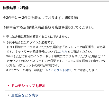
検索結果：2店舗
全2件中1 〜 2件目を表示しております。(50音順)
予約申込する店舗/購入商品受取り店舗を選択してください。
申し込み後に店舗を変更することはできません。
予約手続きにはログインが必要です。
ドコモ回線にてアクセスいただいた場合は「ネットワーク暗証番号」が必要
です。ネットワーク暗証番号については
こちら
をご確認ください。
Wi-Fiまたはご自宅のインターネット環境にてアクセスいただいた場合は「d
アカウントのID／パスワード」が必要です。ドコモの契約回線をお持ちでな
い方も、dアカウントの発行が可能です。
dアカウントの発行・確認は「
dアカウント発行
」でご確認ください。
ドコモショップを表示
量販店などを表示