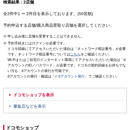
検索結果：2店舗
全2件中1 〜 2件目を表示しております。(50音順)
予約申込する店舗/購入商品受取り店舗を選択してください。
申し込み後に店舗を変更することはできません。
予約手続きにはログインが必要です。
ドコモ回線にてアクセスいただいた場合は「ネットワーク暗証番号」が必要
です。ネットワーク暗証番号については
こちら
をご確認ください。
Wi-Fiまたはご自宅のインターネット環境にてアクセスいただいた場合は「d
アカウントのID／パスワード」が必要です。ドコモの契約回線をお持ちでな
い方も、dアカウントの発行が可能です。
dアカウントの発行・確認は「
dアカウント発行
」でご確認ください。
ドコモショップを表示
量販店などを表示
ドコモショップ