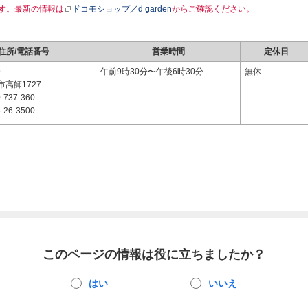
す。最新の情報は
ドコモショップ／d garden
からご確認ください。
住所/電話番号
営業時間
定休日
9
午前9時30分〜午後6時30分
無休
高師1727
-737-360
-26-3500
このページの情報は役に立ちましたか？
はい
いいえ