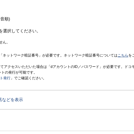
音順)
を選択してください。
せん。
「ネットワーク暗証番号」が必要です。ネットワーク暗証番号については
こちら
を
境にてアクセスいただいた場合は「dアカウントのID／パスワード」が必要です。ドコ
ントの発行が可能です。
ント発行
」でご確認ください。
店などを表示