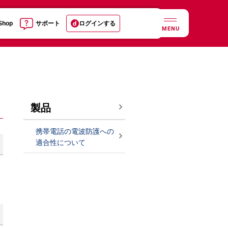
 Shop
サポート
ログインする
MENU
製品
携帯電話の電波防護への
適合性について