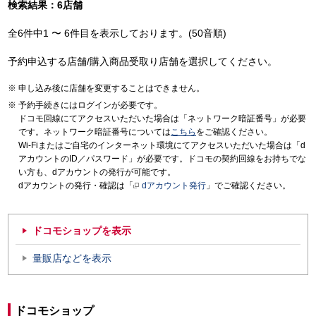
検索結果：6店舗
全6件中1 〜 6件目を表示しております。(50音順)
予約申込する店舗/購入商品受取り店舗を選択してください。
申し込み後に店舗を変更することはできません。
予約手続きにはログインが必要です。
ドコモ回線にてアクセスいただいた場合は「ネットワーク暗証番号」が必要
です。ネットワーク暗証番号については
こちら
をご確認ください。
Wi-Fiまたはご自宅のインターネット環境にてアクセスいただいた場合は「d
アカウントのID／パスワード」が必要です。ドコモの契約回線をお持ちでな
い方も、dアカウントの発行が可能です。
dアカウントの発行・確認は「
dアカウント発行
」でご確認ください。
ドコモショップを表示
量販店などを表示
ドコモショップ