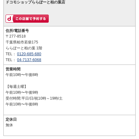
ドコモショップららぽーと柏の葉店
住所/電話番号
〒277-8518
千葉県柏市若柴175
ららぽーと柏の葉 1階
TEL：
0120-685-680
TEL：
04-7137-6068
営業時間
午前10時〜午後8時
【毎週土曜】
午前10時〜午後9時
受付時間:平日/日/祝10時～19時/土
午前10時〜午後8時
定休日
無休