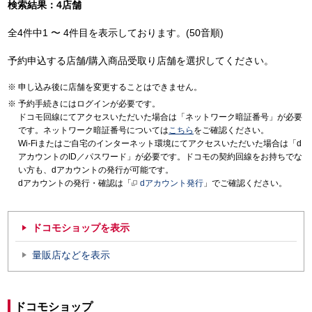
検索結果：4店舗
全4件中1 〜 4件目を表示しております。(50音順)
予約申込する店舗/購入商品受取り店舗を選択してください。
申し込み後に店舗を変更することはできません。
予約手続きにはログインが必要です。
ドコモ回線にてアクセスいただいた場合は「ネットワーク暗証番号」が必要
です。ネットワーク暗証番号については
こちら
をご確認ください。
Wi-Fiまたはご自宅のインターネット環境にてアクセスいただいた場合は「d
アカウントのID／パスワード」が必要です。ドコモの契約回線をお持ちでな
い方も、dアカウントの発行が可能です。
dアカウントの発行・確認は「
dアカウント発行
」でご確認ください。
ドコモショップを表示
量販店などを表示
ドコモショップ