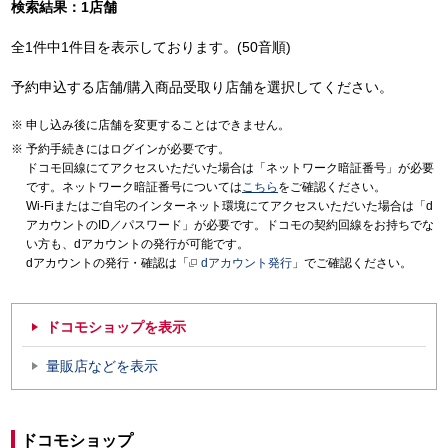
検索結果：1店舗
全1件中1件目を表示しております。(50音順)
予約申込する店舗/購入商品受取り店舗を選択してください。
申し込み後に店舗を変更することはできません。
予約手続きにはログインが必要です。
ドコモ回線にてアクセスいただいた場合は「ネットワーク暗証番号」が必要
です。ネットワーク暗証番号については
こちら
をご確認ください。
Wi-Fiまたはご自宅のインターネット環境にてアクセスいただいた場合は「d
アカウントのID／パスワード」が必要です。ドコモの契約回線をお持ちでな
い方も、dアカウントの発行が可能です。
dアカウントの発行・確認は「
dアカウント発行
」でご確認ください。
ドコモショップを表示
量販店などを表示
ドコモショップ