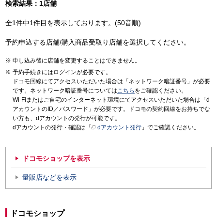
検索結果：1店舗
全1件中1件目を表示しております。(50音順)
予約申込する店舗/購入商品受取り店舗を選択してください。
申し込み後に店舗を変更することはできません。
予約手続きにはログインが必要です。
ドコモ回線にてアクセスいただいた場合は「ネットワーク暗証番号」が必要
です。ネットワーク暗証番号については
こちら
をご確認ください。
Wi-Fiまたはご自宅のインターネット環境にてアクセスいただいた場合は「d
アカウントのID／パスワード」が必要です。ドコモの契約回線をお持ちでな
い方も、dアカウントの発行が可能です。
dアカウントの発行・確認は「
dアカウント発行
」でご確認ください。
ドコモショップを表示
量販店などを表示
ドコモショップ