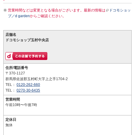
営業時間などは変更となる場合がございます。最新の情報は
ドコモショッ
プ／d garden
からご確認ください。
店舗名
ドコモショップ玉村中央店
住所/電話番号
〒370-1127
群馬県佐波郡玉村町大字上之手1704-2
TEL：
0120-262-660
TEL：
0270-30-6435
営業時間
午前10時〜午後7時
定休日
無休