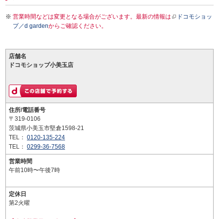
営業時間などは変更となる場合がございます。最新の情報は
ドコモショッ
プ／d garden
からご確認ください。
店舗名
ドコモショップ小美玉店
住所/電話番号
〒319-0106
茨城県小美玉市堅倉1598-21
TEL：
0120-135-224
TEL：
0299-36-7568
営業時間
午前10時〜午後7時
定休日
第2火曜