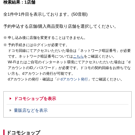
検索結果：1店舗
全1件中1件目を表示しております。(50音順)
予約申込する店舗/購入商品受取り店舗を選択してください。
申し込み後に店舗を変更することはできません。
予約手続きにはログインが必要です。
ドコモ回線にてアクセスいただいた場合は「ネットワーク暗証番号」が必要
です。ネットワーク暗証番号については
こちら
をご確認ください。
Wi-Fiまたはご自宅のインターネット環境にてアクセスいただいた場合は「d
アカウントのID／パスワード」が必要です。ドコモの契約回線をお持ちでな
い方も、dアカウントの発行が可能です。
dアカウントの発行・確認は「
dアカウント発行
」でご確認ください。
ドコモショップを表示
量販店などを表示
ドコモショップ