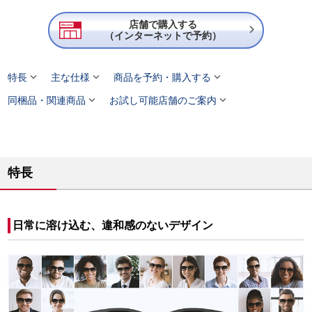
店舗で購入する

（インターネットで予約）



特長
主な仕様
商品を予約・購入する


同梱品・関連商品
お試し可能店舗のご案内
特長
日常に溶け込む、違和感のないデザイン