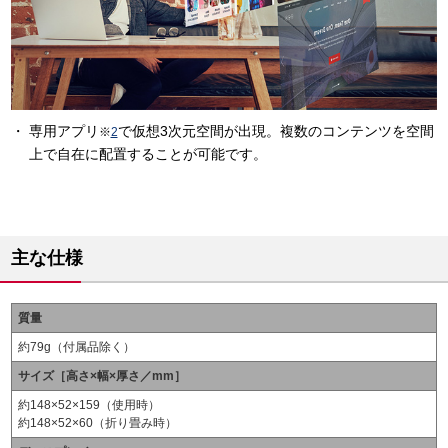
専用アプリ
で仮想3次元空間が出現。複数のコンテンツを空間
※
2
上で自在に配置することが可能です。
主な仕様
質量
約79g（付属品除く）
サイズ［高さ×幅×厚さ／mm］
約148×52×159（使用時）
約148×52×60（折り畳み時）