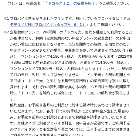
詳しくは、報道発表「
「ドコモ光ミニ」の提供を終了
」をご確認ください。
プロバイダ料金が含まれたプランです。対応しているプロバイダは「
ドコ
モ光 1ギガ対応プロバイダ（タイプA・B・C）
」よりご確認ください。
定期契約プランは、2年間同一の「ドコモ光」契約を継続して利用すること
が条件となり、解約（定期契約のない料金プランへの変更含む）のお申出
がない場合は自動更新となります。当該期間内での解約、定期契約のない
料金プランへの変更などの場合、更新期間を除いて戸建タイプ5,500円（税
込）、マンションタイプ4,180円（税込）の解約金がかかります（2022年6
月30日以前にお申込みのお客さまの場合、戸建タイプ14,300円（税込）、
マンションタイプ8,800円（税込）の解約金となります）。ただし、契約満
了月の当月・翌月・翌々月はかかりません。「ドコモ光」の契約期間とペ
ア回線（「ドコモ光」と対になる携帯電話回線）の契約期間は別々に取り
扱われます。それぞれの契約期間が異なる場合、ペア回線の契約期間満了
時に「ドコモ光」を解約した場合には、「ドコモ光」の解約金が発生しま
す。
解約金は、お手続き当月のご利用分に対する請求時にあわせて請求させて
いただきます。なお、各月1日でのお手続きにより解約金が生じた場合の
み、お手続き前月のご利用分とあわせて解約金を請求させていただきま
す。単独タイプは別途プロバイダ料金・お申込みが必要です。ご利用予定
のプロバイダのドコモ光対応可否については、工事予定日までにお客さま
ご自身でプロバイダ事業者へご確認ください。