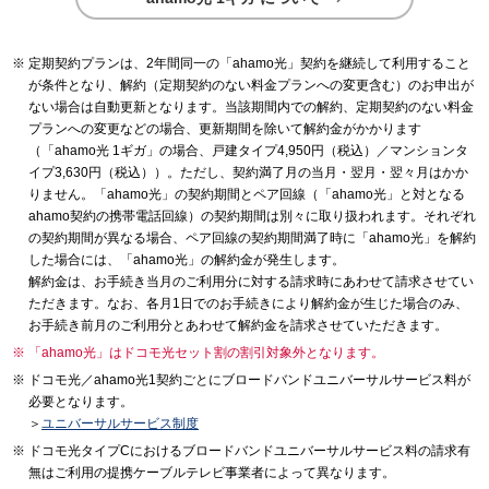
定期契約プランは、2年間同一の「ahamo光」契約を継続して利用すること
が条件となり、解約（定期契約のない料金プランへの変更含む）のお申出が
ない場合は自動更新となります。当該期間内での解約、定期契約のない料金
プランへの変更などの場合、更新期間を除いて解約金がかかります
（「ahamo光 1ギガ」の場合、戸建タイプ4,950円（税込）／マンションタ
イプ3,630円（税込））。ただし、契約満了月の当月・翌月・翌々月はかか
りません。「ahamo光」の契約期間とペア回線（「ahamo光」と対となる
ahamo契約の携帯電話回線）の契約期間は別々に取り扱われます。それぞれ
の契約期間が異なる場合、ペア回線の契約期間満了時に「ahamo光」を解約
した場合には、「ahamo光」の解約金が発生します。
解約金は、お手続き当月のご利用分に対する請求時にあわせて請求させてい
ただきます。なお、各月1日でのお手続きにより解約金が生じた場合のみ、
お手続き前月のご利用分とあわせて解約金を請求させていただきます。
「ahamo光」はドコモ光セット割の割引対象外となります。
ドコモ光／ahamo光1契約ごとにブロードバンドユニバーサルサービス料が
必要となります。
＞
ユニバーサルサービス制度
ドコモ光タイプCにおけるブロードバンドユニバーサルサービス料の請求有
無はご利用の提携ケーブルテレビ事業者によって異なります。