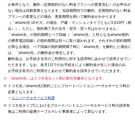
が条件となり、解約（定期契約のない料金プランへの変更含む）のお申出が
ない場合は自動更新となります。当該期間内での解約、定期契約のない料金
プランへの変更などの場合、更新期間を除いて解約金がかかります
（「ahamo光 10ギガ」の場合、戸建・マンションタイプともに5,610円（税
込））。ただし、契約満了月の当月・翌月・翌々月はかかりません。
「ahamo光」の契約期間とペア回線（「ahamo光」と対となるahamo契約
の携帯電話回線）の契約期間は別々に取り扱われます。それぞれの契約期間
が異なる場合、ペア回線の契約期間満了時に「ahamo光」を解約した場合に
は、「ahamo光」の解約金が発生します。
解約金は、お手続き当月のご利用分に対する請求時にあわせて請求させてい
ただきます。なお、各月1日でのお手続きにより解約金が生じた場合のみ、
お手続き前月のご利用分とあわせて解約金を請求させていただきます。
「ahamo光」はドコモ光セット割の割引対象外となります。
ドコモ光／ahamo光1契約ごとにブロードバンドユニバーサルサービス料が
必要となります。
＞
ユニバーサルサービス制度
ドコモ光タイプCにおけるブロードバンドユニバーサルサービス料の請求有
無はご利用の提携ケーブルテレビ事業者によって異なります。