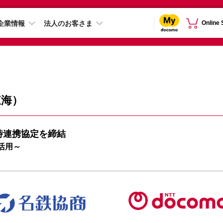
企業情報
法人のお客さま
Online
東海）
時連携協定を締結
活用～