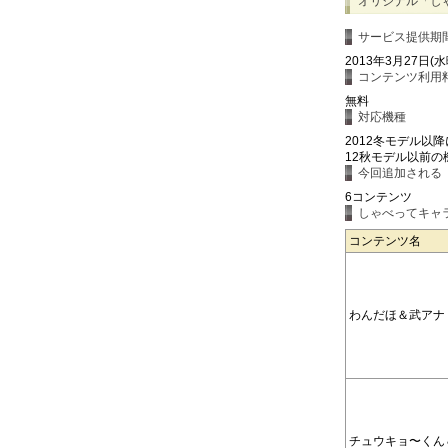
オリジナル「し
サービス提供期
2013年3月27日(水
コンテンツ利用
無料
対応機種
2012冬モデル以
12秋モデル以前の機
今回追加される
6コンテンツ
しゃべってキャラ
コンテンツ名
わんだほ＆武アナ
チュウキョ〜くん