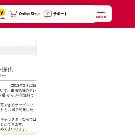
Online Shop
サポート
MENU
を提供
！〜
2013年3月22日
おいて、東海地域のテレ
水曜)から1年間無料で
変更できるサービスで、
6社と共同で開発した
、キャラクターならでは
ことができます。
努めてまいります。