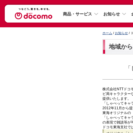
商品・サービス
お知らせ
ホーム
/
お知らせ
/
地域から
「
株式会社NTTド
ビ局キャラクターな
提供いたします。
「しゃべってキャ
2012年11月か
東海オリジナルの
「しゃべってキャ
の表現で雑談等が
ドコモ東海支社で