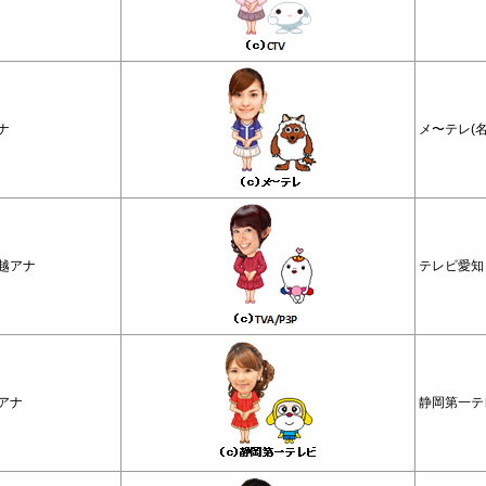
ナ
メ〜テレ(
越アナ
テレビ愛知
アナ
静岡第一テ