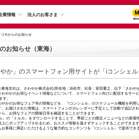
企業情報
法人のお客さま
 ドコモからのお知らせ
のお知らせ（東海）
やか」のスマートフォン用サイトが「iコンシェル
モ東海支社は、さわやか株式会社(所在地：浜松市、社長：富田重之、以下「さわやか
わやかのお得なイベント情報などについて、スマートフォン向けに配信するサービスを
ます。
わやかのお得なフェア等の情報などを、「iコンシェル」のスケジュール機能を利用
す。お届けされた情報は、スマートフォンのカレンダーに予定として自動で追記さ
から、お得なフェアの開催日等を確認することができます。
ェル」の「トルカ」をダウンロードすることで、季節ごとの限定メニューなどの新着
画面上にポップアップされるため、おススメ情報を逃さずチェックすることができま
もお客様に満足いただけるような魅力的なコンテンツを「iコンシェル」で提供でき