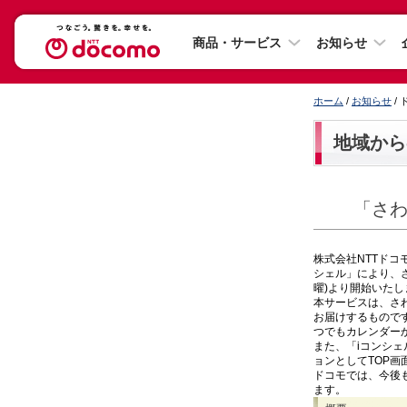
商品・サービス
お知らせ
ホーム
/
お知らせ
/
地域から
「さわ
株式会社NTTドコ
シェル」により、さ
曜)より開始いたし
本サービスは、さ
お届けするもので
つでもカレンダー
また、「iコンシ
ョンとしてTOP
ドコモでは、今後
ます。