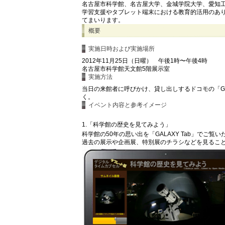
名古屋市科学館、名古屋大学、金城学院大学、愛知
学習支援やタブレット端末における教育的活用のあ
てまいります。
概要
実施日時および実施場所
2012年11月25日（日曜） 午後1時〜午後4時
名古屋市科学館天文館5階展示室
実施方法
当日の来館者に呼びかけ、貸し出しするドコモの「GA
く。
イベント内容と参考イメージ
1.「科学館の歴史を見てみよう」
科学館の50年の思い出を「GALAXY Tab」でご覧
過去の展示や企画展、特別展のチラシなどを見るこ