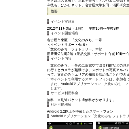
ット以上の見所で、写真を撮ってアルバムに登録す
今後も、ひがしネット、名古屋大学安田・浦田研究
概要
イベント実施日
2012年11月3日（土曜） 午前10時〜午後3時
イベント開催場所
名古屋市東区 「文化のみち」一帯
＜イベントサポート会場＞
「文化のみち フォトラリー」本部
旧豊田佐助邸2階（景品交換・サポート 午前10時〜
イベント内容
「文化のみち」一帯の二葉館や市政資料館などの見所
に行くとカメラが起動でき、スポットの写真アルバ
って、文化のみちエリアの知識を深めることができ
本イベントで利用するスマートフォンは、参加者
また、Androidアプリケーション「文化のみち
します。
サービス利用料金
無料 ※別途パケット通信料がかかります。
利用可能機種
Android 2.2以上を搭載したスマートフォン
Androidアプリケーション「文化のみち フォト