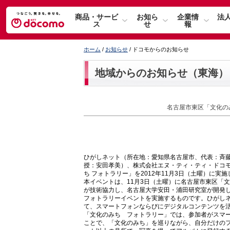
商品・サービ
お知ら
企業情
法
ス
せ
報
ホーム
/
お知らせ
/ ドコモからのお知らせ
地域からのお知らせ（東海）
名古屋市東区「文化の
ひがしネット（所在地：愛知県名古屋市、代表：斉
授：安田孝美）、株式会社エヌ・ティ・ティ・ドコ
ち フォトラリー」を2012年11月3日（土曜）に実
本イベントは、11月3日（土曜）に名古屋市東区「文
が技術協力し、名古屋大学安田・浦田研究室が開発した
フォトラリーイベントを実施するものです。ひがし
て、スマートフォンならびにデジタルコンテンツを
「文化のみち フォトラリー」では、参加者がスマ
ことで、「文化のみち」を巡りながら、自分だけの