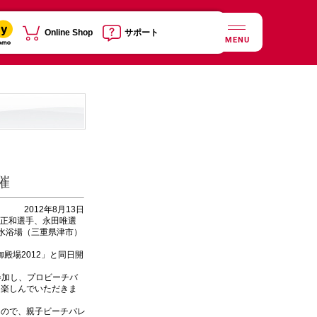
Online Shop
サポート
MENU
催
2012年8月13日
尾正和選手、永田唯選
水浴場（三重県津市）
殿場2012」と同日開
参加し、プロビーチバ
を楽しんでいただきま
もので、親子ビーチバレ