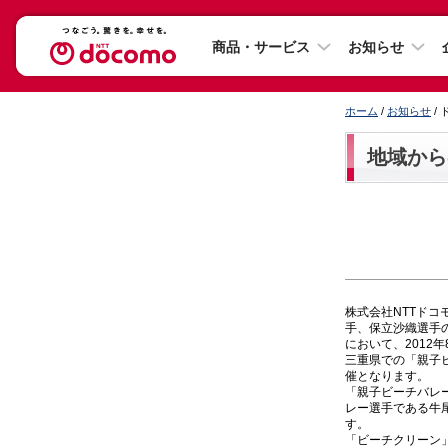
商品・サービス
お知らせ
ホーム
/
お知らせ
/
地域から
株式会社NTTド
手、保立沙織選手
において、2012
三重県での「親子ビ
催となります。
「親子ビーチバレー
レー選手である牛
す。
「ビーチクリーン