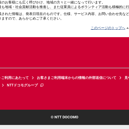
般のお客様にも広く呼びかけ、地域の方々と一緒になって行います。
後も地域・社会貢献活動を推進し、また従業員によるボランティア活動も積極的に
載された情報は、発表日現在のものです。仕様、サービス内容、お問い合わせ先な
りますので、あらかじめご了承ください。
このページのトップへ
トご利用にあたって
お客さまご利用端末からの情報の外部送信について
見
NTTドコモグループ
© NTT DOCOMO