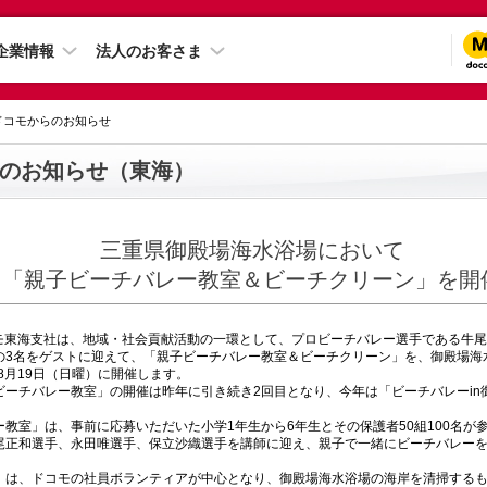
企業情報
法人のお客さま
 ドコモからのお知らせ
のお知らせ（東海）
三重県御殿場海水浴場において
「親子ビーチバレー教室＆ビーチクリーン」を開
コモ東海支社は、地域・社会貢献活動の一環として、プロビーチバレー選手である牛
の3名をゲストに迎えて、「親子ビーチバレー教室＆ビーチクリーン」を、御殿場海
年8月19日（日曜）に開催します。
ーチバレー教室」の開催は昨年に引き続き2回目となり、今年は「ビーチバレーin御
教室」は、事前に応募いただいた小学1年生から6年生とその保護者50組100名が
尾正和選手、永田唯選手、保立沙織選手を講師に迎え、親子で一緒にビーチバレー
」は、ドコモの社員ボランティアが中心となり、御殿場海水浴場の海岸を清掃する