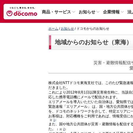
商品・サービス
お知らせ
企業情報
法
ホーム
/
お知らせ
/ ドコモからのお知らせ
地域からのお知らせ（東海）
災害・避難情報配信
株式会社NTTドコモ東海支社では、このたび緊急速
だきました。
これにより2012年8月1日以降災害発生時に、当
応した携帯電話機にメールで配信されます。
エリアメールを導入いただいた自治体は、愛知県では
緊急速報「エリアメール」 は、国・地方公共団体が
を、ドコモのネットワークを介して、特定エリアに
お客様は、対応機種をご利用であれば、情報受信に
1
）
また、国や地方公共団体が災害・避難情報を配信する
た。
（
2
）