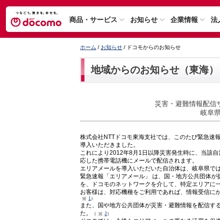
商品・サービス
お知らせ
企業情報
法
ホーム
/
お知らせ
/ ドコモからのお知らせ
地域からのお知らせ（東海）
災害・避難情報配信
岐阜
株式会社NTTドコモ東海支社では、このたび緊急速
導入いただきました。
これにより2012年8月1日以降災害発生時に、当
応した携帯電話機にメールで配信されます。
エリアメールを導入いただいた自治体は、岐阜県では
緊急速報「エリアメール」 は、国・地方公共団体が
を、ドコモのネットワークを介して、特定エリアに
お客様は、対応機種をご利用であれば、情報受信に
1
）
また、国や地方公共団体が災害・避難情報を配信する
た。
（
2
）