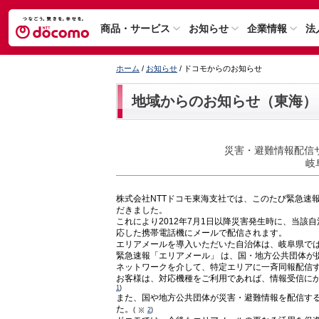
商品・サービス
お知らせ
企業情報
法
ホーム
/
お知らせ
/ ドコモからのお知らせ
地域からのお知らせ（東海）
災害・避難情報配信
岐
株式会社NTTドコモ東海支社では、このたび緊急速報
だきました。
これにより2012年7月1日以降災害発生時に、当
応した携帯電話機にメールで配信されます。
エリアメールを導入いただいた自治体は、岐阜県では
緊急速報「エリアメール」 は、国・地方公共団体が
ネットワークを介して、特定エリアに一斉同報配信
お客様は、対応機種をご利用であれば、情報受信に
1
)
また、国や地方公共団体が災害・避難情報を配信する
た。
(
2
)