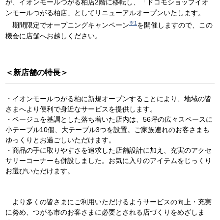
が、イオンモールつがる柏店2階に移転し、「ドコモショップイオ
ンモールつがる柏店」としてリニューアルオープンいたします。
※1
期間限定でオープニングキャンペーン
を開催しますので、この
機会に店舗へお越しください。
＜新店舗の特長＞
・イオンモールつがる柏に新規オープンすることにより、地域の皆
さまへより便利で身近なサービスを提供します。
・ベージュを基調とした落ち着いた店内は、56坪の広々スペースに
小テーブル10個、大テーブル3つを設置。ご家族連れのお客さまも
ゆっくりとお過ごしいただけます。
・商品の手に取りやすさを追求した店舗設計に加え、充実のアクセ
サリーコーナーも併設しました。お気に入りのアイテムをじっくり
お選びいただけます。
より多くの皆さまにご利用いただけるようサービスの向上・充実
に努め、つがる市のお客さまに必要とされる店づくりをめざしま