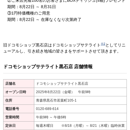
②ご来店先着100名のお客さまにBOXティッシュ(5箱)プレゼント
期間：8月22日 ～ 8月31日
③1円特価機種のご用意
期間：8月22日 ～ 在庫なくなり次第終了
※2
旧ドコモショップ黒石店はドコモショップサテライト
としてリニ
ューアルし、引き続き地域の皆さまをサポートさせて頂きます。
ドコモショップサテライト黒石店 店舗情報
店舗名
ドコモショップサテライト黒石店
オープン日時
2025年8月22日（金曜） 午前9時
住所
青森県黒石市若葉町105-1
電話番号
0120-689-614
営業時間
午前9時 ～ 午後6時
定休日
毎週木曜日 ※8/18（月曜）～ 8/21（木曜）臨時休業