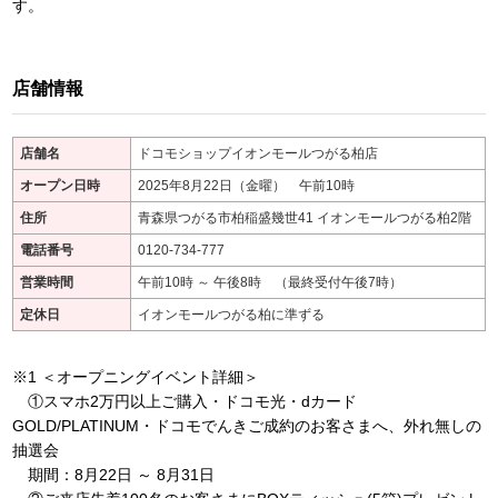
す。
店舗情報
店舗名
ドコモショップイオンモールつがる柏店
オープン日時
2025年8月22日（金曜） 午前10時
住所
青森県つがる市柏稲盛幾世41 イオンモールつがる柏2階
電話番号
0120-734-777
営業時間
午前10時 ～ 午後8時 （最終受付午後7時）
定休日
イオンモールつがる柏に準ずる
※1 ＜オープニングイベント詳細＞
①スマホ2万円以上ご購入・ドコモ光・dカード
GOLD/PLATINUM・ドコモでんきご成約のお客さまへ、外れ無しの
抽選会
期間：8月22日 ～ 8月31日