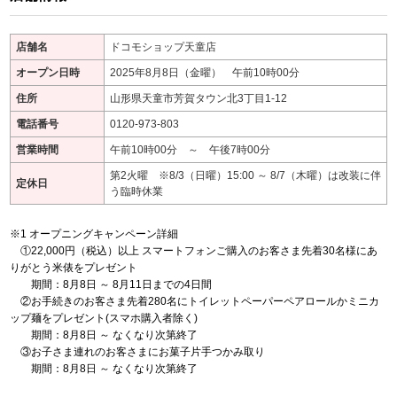
店舗名
ドコモショップ天童店
オープン日時
2025年8月8日（金曜） 午前10時00分
住所
山形県天童市芳賀タウン北3丁目1-12
電話番号
0120-973-803
営業時間
午前10時00分 ～ 午後7時00分
第2火曜 ※8/3（日曜）15:00 ～ 8/7（木曜）は改装に伴
定休日
う臨時休業
オープニングキャンペーン詳細
①22,000円（税込）以上 スマートフォンご購入のお客さま先着30名様にあ
りがとう米俵をプレゼント
期間：8月8日 ～ 8月11日までの4日間
②お手続きのお客さま先着280名にトイレットペーパーペアロールかミニカ
ップ麺をプレゼント(スマホ購入者除く)
期間：8月8日 ～ なくなり次第終了
③お子さま連れのお客さまにお菓子片手つかみ取り
期間：8月8日 ～ なくなり次第終了